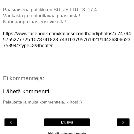
Pääsiäisenä putiikki on SULJETTU 13.-17.4.
Värikästä ja rentouttavaa pääsiäistä!
Nähdäänpä taas ensi viikolla!
https://www.facebook.com/kalliosecondhand/photos/a.74794
5755277725.1073741828.743103795761921/14436306623
75894/?type=3&theater
Ei kommentteja:
Lähetä kommentti
Palautetta ja muita kommentteja, kiiitos! :)
‹
›
Etusivu
Näytä internetversio