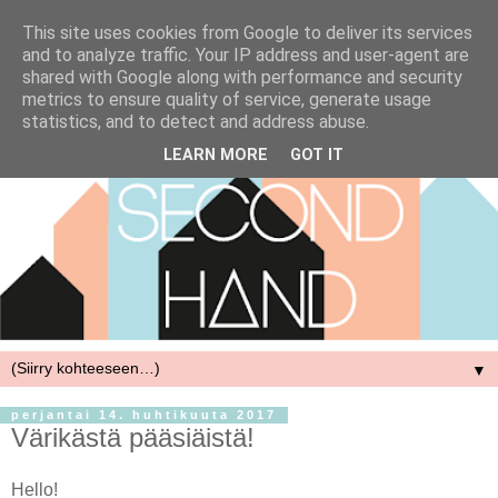
This site uses cookies from Google to deliver its services
and to analyze traffic. Your IP address and user-agent are
shared with Google along with performance and security
metrics to ensure quality of service, generate usage
statistics, and to detect and address abuse.
LEARN MORE
GOT IT
▼
perjantai 14. huhtikuuta 2017
Värikästä pääsiäistä!
Hello!