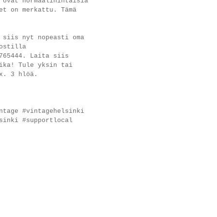
 ovat normaalihintaisia
et on merkattu. Tämä
 siis nyt nopeasti oma
ostilla
765444. Laita siis
ika! Tule yksin tai
ax. 3 hlöä.
ntage #vintagehelsinki
sinki #supportlocal