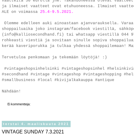
vaatteita 50 eurolla jne. Takahuoneessa olevat vaatteet
ja ilmaiset vaatteet ovat etuhuoneessa. Ilmaiset vaatte
ALE on voimassa
25.4-9.5.2021.
Olemme edelleen auki ainoastaan ajanvarauksella. Varaa
shoppailuaika joko
instagram/facebook viestillä,
sähköp
(info@kalliosecondhand.fi) tai whatsapp viestillä 044 9
rohkeasti viestiä ja sovitaan sinulle sopiva shoppailua
kerää kaveriporukka ja tulkaa yhdessä shoppailemaan! M
Tervetuloa penkomaan ja tekemään löytöjä! :)
#vintageshopsinhelsinki #vintageshopsinhel #helsinkivi
#secondhand #vintage #vintageshop #vintageshopping #hel
#smallbusiness #local #kivijalkakauppa #antique
Nähdään!
Ei kommentteja:
torstai 4. maaliskuuta 2021
VINTAGE SUNDAY 7.3.2021