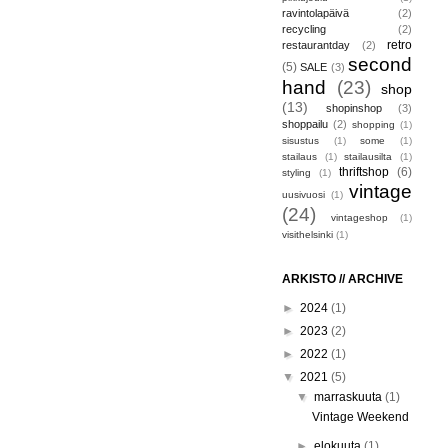
ravintolapäivä
(2)
recycling
(2)
retro
restaurantday
(2)
second
(5)
SALE
(3)
hand
(23)
shop
(13)
shopinshop
(3)
shoppailu
(2)
shopping
(1)
sisustus
(1)
some
(1)
stailaus
(1)
stailausilta
(1)
thriftshop
(6)
styling
(1)
vintage
uusivuosi
(1)
(24)
vintageshop
(1)
visithelsinki
(1)
ARKISTO // ARCHIVE
►
2024
(1)
►
2023
(2)
►
2022
(1)
▼
2021
(5)
▼
marraskuuta
(1)
Vintage Weekend
►
elokuuta
(1)