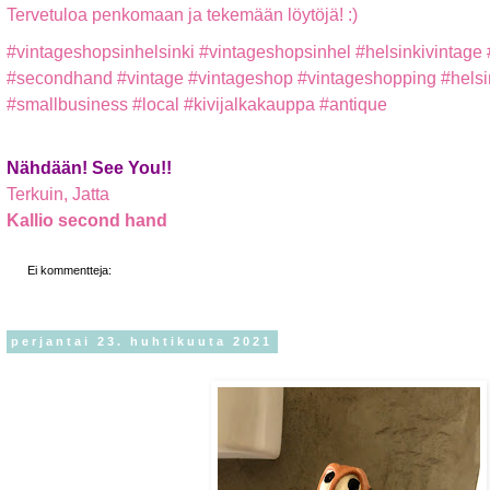
Tervetuloa penkomaan ja tekemään löytöjä! :)
#vintageshopsinhelsinki #vintageshopsinhel #helsinkivintage 
#secondhand #vintage #vintageshop #vintageshopping #helsin
#smallbusiness #local #kivijalkakauppa #antique
Nähdään! See You!!
Terkuin, Jatta
Kallio
second hand
Ei kommentteja:
perjantai 23. huhtikuuta 2021