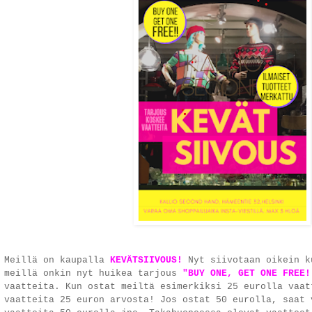
Meillä on kaupalla
KEVÄTSIIVOUS!
Nyt siivotaan oikein k
meillä onkin nyt huikea tarjous
"BUY ONE, GET ONE FREE!
vaatteita. Kun ostat meiltä esimerkiksi 25 eurolla vaat
vaatteita 25 euron arvosta! Jos ostat 50 eurolla, saat 