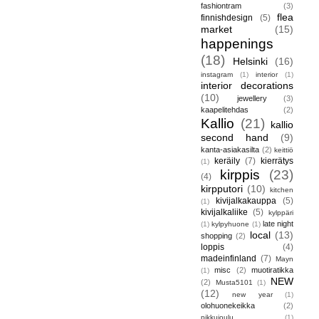
fashiontram
(3)
flea
finnishdesign
(5)
market
(15)
happenings
(18)
Helsinki
(16)
instagram
(1)
interior
(1)
interior decorations
(10)
jewellery
(3)
kaapelitehdas
(2)
Kallio
(21)
kallio
second hand
(9)
kanta-asiakasilta
(2)
keittiö
keräily
(7)
kierrätys
(1)
kirppis
(23)
(4)
kirpputori
(10)
kitchen
kivijalkakauppa
(5)
(1)
kivijalkaliike
(5)
kylppäri
late night
(1)
kylpyhuone
(1)
local
(13)
shopping
(2)
loppis
(4)
madeinfinland
(7)
Mayn
misc
(2)
muotiratikka
(1)
NEW
(2)
Musta5101
(1)
(12)
new year
(1)
olohuonekeikka
(2)
pikkujoulu
(1)