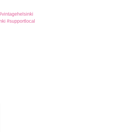
#vintagehelsinki
ki #supportlocal