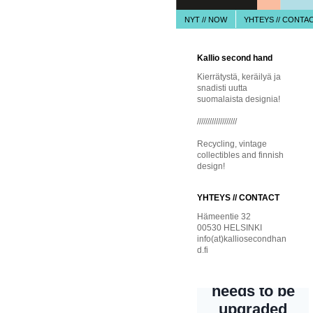
NYT // NOW
YHTEYS // CONTA
Kallio second hand
Kierrätystä, keräilyä ja
snadisti uutta
suomalaista designia!
///////////////////
Recycling, vintage
collectibles and finnish
design!
YHTEYS // CONTACT
Hämeentie 32
00530 HELSINKI
info(at)kalliosecondhan
d.fi