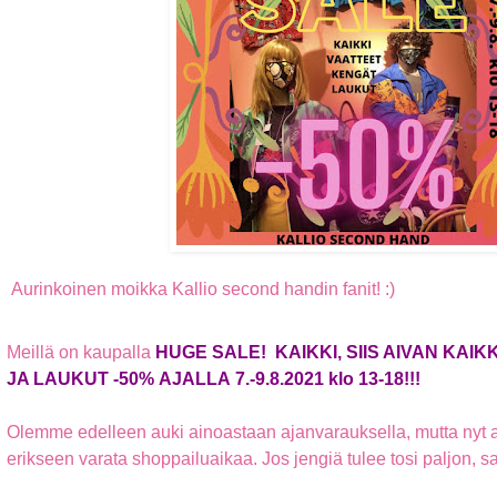
Aurinkoinen moikka Kallio second handin fanit! :)
Meillä on kaupalla
HUGE SALE! KAIKKI, SIIS AIVAN KAIK
JA LAUKUT -50% AJALLA 7.-9.8.2021 klo 13-18!!!
Olemme edelleen auki ainoastaan ajanvarauksella, mutta nyt al
erikseen varata shoppailuaikaa. Jos jengiä tulee tosi paljon, s