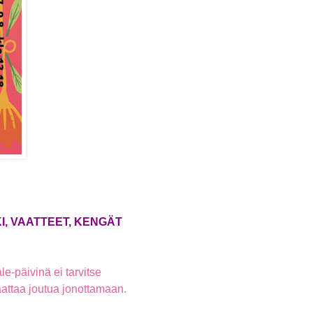
KI, VAATTEET, KENGÄT
e-päivinä ei tarvitse
aattaa joutua jonottamaan.