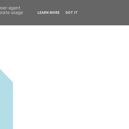
 user-agent
nerate usage
LEARN MORE
GOT IT