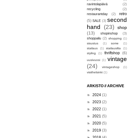
ravintolapäivä
(2)
recycling
(2)
retro
restaurantday
(2)
second
(5)
SALE
(3)
hand
(23)
shop
(13)
shopinshop
(3)
shoppailu
(2)
shopping
(1)
sisustus
(1)
some
(1)
stailaus
(1)
stailausilta
(1)
thriftshop
(6)
styling
(1)
vintage
uusivuosi
(1)
(24)
vintageshop
(1)
visithelsinki
(1)
ARKISTO // ARCHIVE
►
2024
(1)
►
2023
(2)
►
2022
(1)
►
2021
(5)
►
2020
(5)
►
2019
(3)
►
2018
(4)