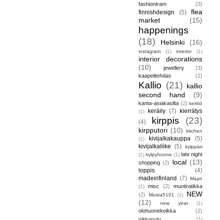
fashiontram
(3)
flea
finnishdesign
(5)
market
(15)
happenings
(18)
Helsinki
(16)
instagram
(1)
interior
(1)
interior decorations
(10)
jewellery
(3)
kaapelitehdas
(2)
Kallio
(21)
kallio
second hand
(9)
kanta-asiakasilta
(2)
keittiö
keräily
(7)
kierrätys
(1)
kirppis
(23)
(4)
kirpputori
(10)
kitchen
kivijalkakauppa
(5)
(1)
kivijalkaliike
(5)
kylppäri
late night
(1)
kylpyhuone
(1)
local
(13)
shopping
(2)
loppis
(4)
madeinfinland
(7)
Mayn
misc
(2)
muotiratikka
(1)
NEW
(2)
Musta5101
(1)
(12)
new year
(1)
olohuonekeikka
(2)
pikkujoulu
(1)