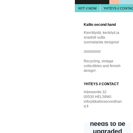
NYT // NOW
YHTEYS // CONTA
Kallio second hand
Kierrätystä, keräilyä ja
snadisti uutta
suomalaista designia!
///////////////////
Recycling, vintage
collectibles and finnish
design!
YHTEYS // CONTACT
Hämeentie 32
00530 HELSINKI
info(at)kalliosecondhan
d.fi