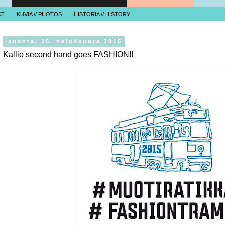
CT
KUVIA // PHOTOS
HISTORIA // HISTORY
lauantai 25. heinäkuuta 2015
Kallio second hand goes FASHION!!