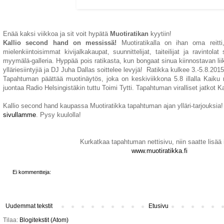
Enää kaksi viikkoa ja sit voit hypätä
Muotiratikan
kyytiin!
Kallio second hand on messissä!
Muotiratikalla on ihan oma reitti
mielenkiintoisimmat kivijalkakaupat, suunnittelijat, taiteilijat ja ravint
myymälä-galleria. Hyppää pois ratikasta, kun bongaat sinua kiinnostavan li
ylläriesiintyjiä ja DJ Juha Dallas soittelee levyjä! Ratikka kulkee 3.-5.8.201
Tapahtuman päättää muotinäytös, joka on keskiviikkona 5.8 illalla Kaiku r
juontaa Radio Helsingistäkin tuttu Toimi Tytti. Tapahtuman viralliset jatkot 
Kallio second hand kaupassa Muotiratikka tapahtuman ajan ylläri-tarjouksia
sivullamme
. Pysy kuulolla!
Kurkatkaa tapahtuman nettisivu, niin saatte lisää 
www.muotiratikka.fi
Ei kommentteja:
Uudemmat tekstit
Etusivu
Tilaa:
Blogitekstit (Atom)