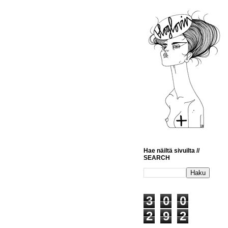
Hae näiltä sivuilta //
SEARCH
3
0
0
2
9
2