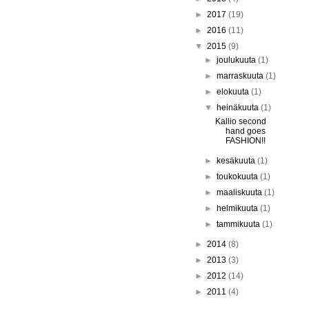
►
2017
(19)
►
2016
(11)
▼
2015
(9)
►
joulukuuta
(1)
►
marraskuuta
(1)
►
elokuuta
(1)
▼
heinäkuuta
(1)
Kallio second
hand goes
FASHION!!
►
kesäkuuta
(1)
►
toukokuuta
(1)
►
maaliskuuta
(1)
►
helmikuuta
(1)
►
tammikuuta
(1)
►
2014
(8)
►
2013
(3)
►
2012
(14)
►
2011
(4)