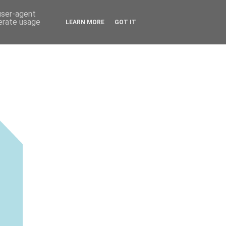
 user-agent
nerate usage
LEARN MORE
GOT IT