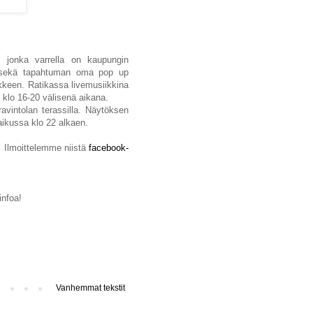
, jonka varrella on kaupungin
olat sekä tapahtuman oma pop up
ikkeen. Ratikassa livemusiikkina
5 klo 16-20 välisenä aikana.
avintolan terassilla. Näytöksen
Kaikussa klo 22 alkaen.
! Ilmoittelemme niistä
facebook-
infoa!
Vanhemmat tekstit