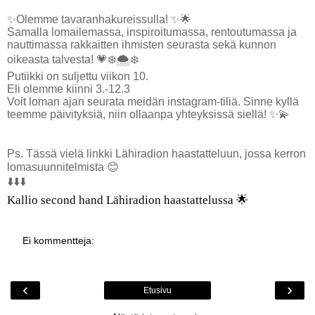
✨Olemme tavaranhakureissulla! ✨🌟
Samalla lomailemassa, inspiroitumassa, rentoutumassa ja
nauttimassa rakkaitten ihmisten seurasta sekä kunnon
oikeasta talvesta! 💗❄️🌨❄️
Putiikki on suljettu viikon 10.
Eli olemme kiinni 3.-12.3
Voit loman ajan seurata meidän instagram-tiliä. Sinne kyllä
teemme päivityksiä, niin ollaanpa yhteyksissä siellä! ✨💫
Ps. Tässä vielä linkki Lähiradion haastatteluun, jossa kerron
lomasuunnitelmista 😊
⬇️⬇️⬇️
Kallio second hand Lähiradion haastattelussa 🌟
Ei kommentteja:
‹
›
Etusivu