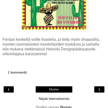
Fiestan keskellä voitte ihastella, ja tietty myös shoppailla,
nuorten suomalaisten muotoilijoiden tuotoksia ja samalla
olla mukana viettämässä Helsinki Designpääkaupunki-
viikonloppua kanssamme!
1 kommentti:
‹
›
Etusivu
Näytä internetversio
Sisällön tarjoaa
Blogger
.