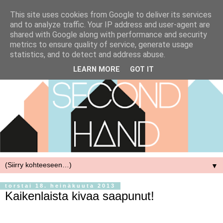
This site uses cookies from Google to deliver its services
and to analyze traffic. Your IP address and user-agent are
shared with Google along with performance and security
metrics to ensure quality of service, generate usage
statistics, and to detect and address abuse.
LEARN MORE
GOT IT
▼
torstai 18. heinäkuuta 2013
Kaikenlaista kivaa saapunut!