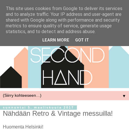
This site uses cookies from Google to deliver its services
and to analyze traffic. Your IP address and user-agent are
shared with Google along with performance and security
metrics to ensure quality of service, generate usage
statistics, and to detect and address abuse.
LEARN MORE
GOT IT
▼
sunnuntai 5. maaliskuuta 2017
Nähdään Retro & Vintage messuilla!
Huomenta Helsinki!