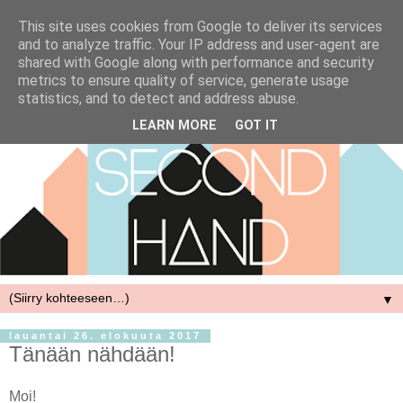
This site uses cookies from Google to deliver its services
and to analyze traffic. Your IP address and user-agent are
shared with Google along with performance and security
metrics to ensure quality of service, generate usage
statistics, and to detect and address abuse.
LEARN MORE
GOT IT
▼
lauantai 26. elokuuta 2017
Tänään nähdään!
Moi!