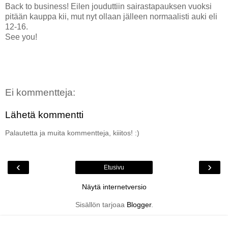
Back to business! Eilen jouduttiin sairastapauksen vuoksi
pitään kauppa kii, mut nyt ollaan jälleen normaalisti auki eli
12-16.
See you!
Ei kommentteja:
Lähetä kommentti
Palautetta ja muita kommentteja, kiiitos! :)
‹
›
Etusivu
Näytä internetversio
Sisällön tarjoaa
Blogger
.