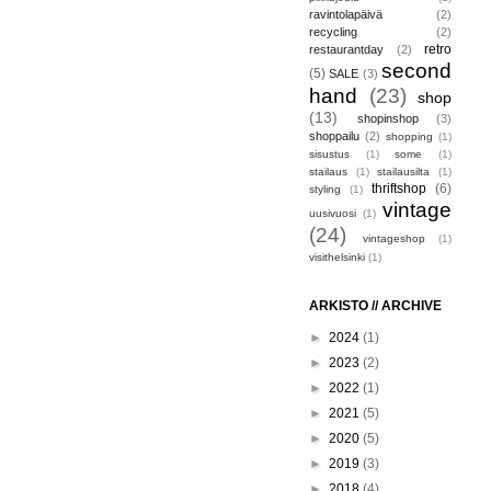
ravintolapäivä
(2)
recycling
(2)
retro
restaurantday
(2)
second
(5)
SALE
(3)
hand
(23)
shop
(13)
shopinshop
(3)
shoppailu
(2)
shopping
(1)
sisustus
(1)
some
(1)
stailaus
(1)
stailausilta
(1)
thriftshop
(6)
styling
(1)
vintage
uusivuosi
(1)
(24)
vintageshop
(1)
visithelsinki
(1)
ARKISTO // ARCHIVE
►
2024
(1)
►
2023
(2)
►
2022
(1)
►
2021
(5)
►
2020
(5)
►
2019
(3)
►
2018
(4)