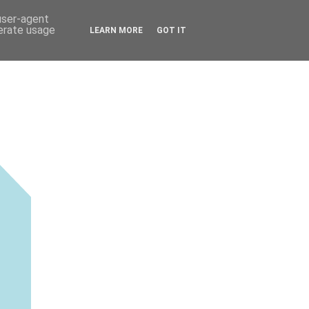
 user-agent
nerate usage
LEARN MORE
GOT IT