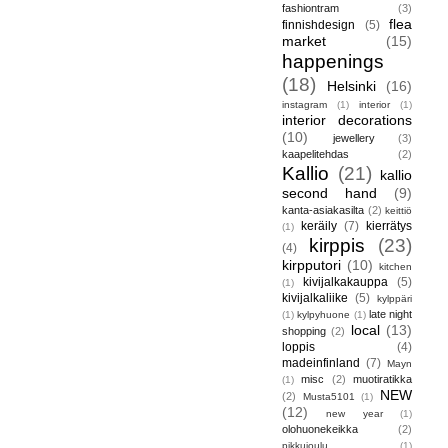
fashiontram
(3)
flea
finnishdesign
(5)
market
(15)
happenings
(18)
Helsinki
(16)
instagram
(1)
interior
(1)
interior decorations
(10)
jewellery
(3)
kaapelitehdas
(2)
Kallio
(21)
kallio
second hand
(9)
kanta-asiakasilta
(2)
keittiö
keräily
(7)
kierrätys
(1)
kirppis
(23)
(4)
kirpputori
(10)
kitchen
kivijalkakauppa
(5)
(1)
kivijalkaliike
(5)
kylppäri
late night
(1)
kylpyhuone
(1)
local
(13)
shopping
(2)
loppis
(4)
madeinfinland
(7)
Mayn
misc
(2)
muotiratikka
(1)
NEW
(2)
Musta5101
(1)
(12)
new year
(1)
olohuonekeikka
(2)
pikkujoulu
(1)