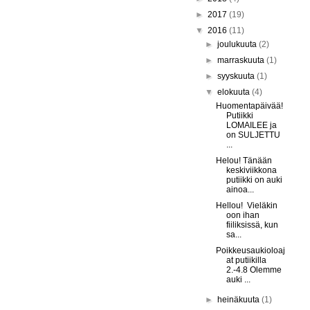
►
2017
(19)
▼
2016
(11)
►
joulukuuta
(2)
►
marraskuuta
(1)
►
syyskuuta
(1)
▼
elokuuta
(4)
Huomentapäivää!
Putiikki
LOMAILEE ja
on SULJETTU
...
Helou! Tänään
keskiviikkona
putiikki on auki
ainoa...
Hellou! Vieläkin
oon ihan
fiiliksissä, kun
sa...
Poikkeusaukioloaj
at putiikilla
2.-4.8 Olemme
auki ...
►
heinäkuuta
(1)