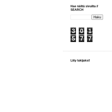
Hae näiltä sivuilta //
SEARCH
3
0
1
5
7
7
Liity lukijaksi!