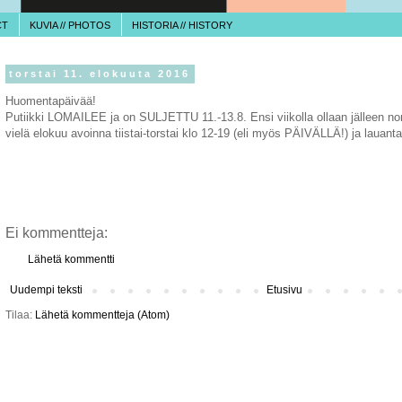
CT
KUVIA // PHOTOS
HISTORIA // HISTORY
torstai 11. elokuuta 2016
Huomentapäivää!
Putiikki LOMAILEE ja on SULJETTU 11.-13.8. Ensi viikolla ollaan jälleen nor
vielä elokuu avoinna tiistai-torstai klo 12-19 (eli myös PÄIVÄLLÄ!) ja lauant
Ei kommentteja:
Lähetä kommentti
Uudempi teksti
Etusivu
Tilaa:
Lähetä kommentteja (Atom)