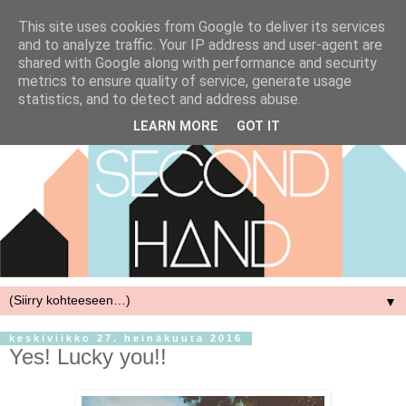
This site uses cookies from Google to deliver its services
and to analyze traffic. Your IP address and user-agent are
shared with Google along with performance and security
metrics to ensure quality of service, generate usage
statistics, and to detect and address abuse.
LEARN MORE
GOT IT
▼
keskiviikko 27. heinäkuuta 2016
Yes! Lucky you!!