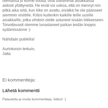
olemassa jo kolme vuotta, ovat useammat asiakkaista
aidosti yllättyneitä. He eivät voi uskoa, että on mennyt niin
pitkä aika siitä, kun liike on avattu, eivätkä he ole päässeet
aiemmin visiitille. Kiitos kuitenkin kaikille teille uusille
asiakkaille, jotka vihdoin olette astuneet sisään liikkeeseen.
Toivottavasti olemme lunastaneet paikan teidän kirppis
sydämissänne :)
Nähdään putiikilla!
Aurinkoisin terkuin,
Jatta
Ei kommentteja:
Lähetä kommentti
Palautetta ja muita kommentteja, kiiitos! :)