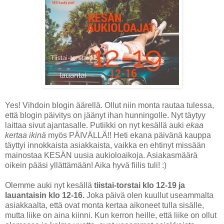
Yes! Vihdoin blogin äärellä. Ollut niin monta rautaa tulessa,
että blogin päivitys on jäänyt ihan hunningolle. Nyt täytyy
laittaa sivut ajantasalle. Putiikki on nyt kesällä auki
ekaa
kertaa ikinä
myös PÄIVÄLLÄ!! Heti ekana päivänä kauppa
täyttyi innokkaista asiakkaista, vaikka en ehtinyt missään
mainostaa KESÄN uusia aukioloaikoja. Asiakasmäärä
oikein pääsi yllättämään! Aika hyvä fiilis tuli! :)
Olemme auki nyt kesällä
tiistai-torstai klo 12-19 ja
lauantaisin klo 12-16.
Joka päivä olen kuullut useammalta
asiakkaalta, että ovat monta kertaa aikoneet tulla sisälle,
mutta liike on aina kiinni. Kun kerron heille, että liike on ollut