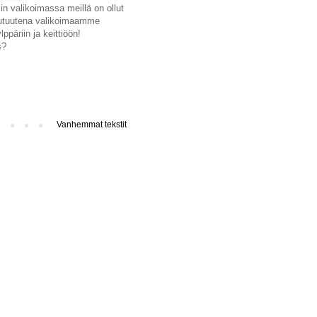
n valikoimassa meillä on ollut
 Uutuutena valikoimaamme
ppäriin ja keittiöön!
s?
Vanhemmat tekstit