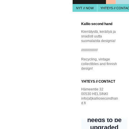
NYT // NOW
YHTEYS // CONTA
Kallio second hand
Kierrätystä, keräilyä ja
snadisti uutta
suomalaista designia!
///////////////////
Recycling, vintage
collectibles and finnish
design!
YHTEYS // CONTACT
Hämeentie 32
00530 HELSINKI
info(at)kalliosecondhan
d.fi