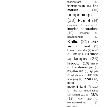
fashiontram
(3)
flea
finnishdesign
(5)
market
(15)
happenings
(18)
Helsinki
(16)
instagram
(1)
interior
(1)
interior decorations
(10)
jewellery
(3)
kaapelitehdas
(2)
Kallio
(21)
kallio
second hand
(9)
kanta-asiakasilta
(2)
keittiö
keräily
(7)
kierrätys
(1)
kirppis
(23)
(4)
kirpputori
(10)
kitchen
kivijalkakauppa
(5)
(1)
kivijalkaliike
(5)
kylppäri
late night
(1)
kylpyhuone
(1)
local
(13)
shopping
(2)
loppis
(4)
madeinfinland
(7)
Mayn
misc
(2)
muotiratikka
(1)
NEW
(2)
Musta5101
(1)
(12)
new year
(1)
olohuonekeikka
(2)
pikkujoulu
(1)