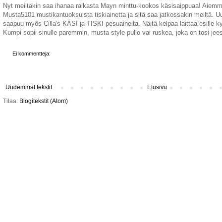
Nyt meiltäkin saa ihanaa raikasta Mayn minttu-kookos käsisaippuaa! Aiemmi
Musta5101 mustikantuoksuista tiskiainetta ja sitä saa jatkossakin meiltä.
saapuu myös Cilla's KÄSI ja TISKI pesuaineita. Näitä kelpaa laittaa esille kyl
Kumpi sopii sinulle paremmin, musta style pullo vai ruskea, joka on tosi jee
Ei kommentteja:
Uudemmat tekstit
Etusivu
Tilaa:
Blogitekstit (Atom)