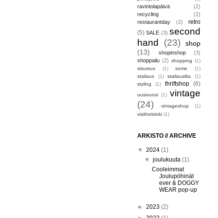
ravintolapäivä
(2)
recycling
(2)
retro
restaurantday
(2)
second
(5)
SALE
(3)
hand
(23)
shop
(13)
shopinshop
(3)
shoppailu
(2)
shopping
(1)
sisustus
(1)
some
(1)
stailaus
(1)
stailausilta
(1)
thriftshop
(6)
styling
(1)
vintage
uusivuosi
(1)
(24)
vintageshop
(1)
visithelsinki
(1)
ARKISTO // ARCHIVE
▼
2024
(1)
▼
joulukuuta
(1)
Cooleimmat
Joulupöhinät
ever & DOGGY
WEAR pop-up
►
2023
(2)