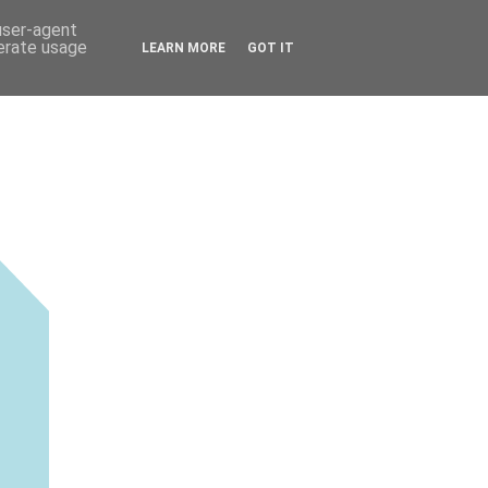
 user-agent
nerate usage
LEARN MORE
GOT IT