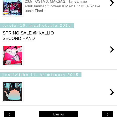
›
23.5 OSTA 3, MAKSA 2. Tarjoamme
edullisimman tuotteen ILMAISEKSI!! (ei koske
uusia Finni...
torstai 19. maaliskuuta 2015
SPRING SALE @ KALLIO
SECOND HAND
›
keskiviikko 11. helmikuuta 2015
›
‹
›
Etusivu